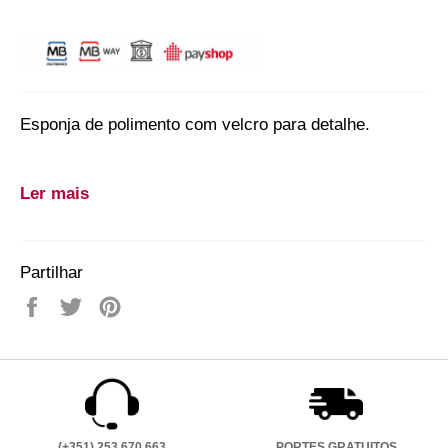
Esponja de polimento com velcro para detalhe.
Ler mais
8K20HP5709
SKU:
8K20HP5709
Partilhar
Partilhe
Twittar
Adicione
no
no
no
Facebook
Twitter
Pinterest
(+351) 253 670 663
PORTES GRATUITOS