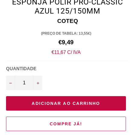
ESPONJA POLIR PRO-CLASSIC
AZUL 125/150MM
COTEQ
(PREÇO DE TABELA: 13,55€)
Preço
€9,49
normal
€11,67 C/ IVA
QUANTIDADE
−
+
ADICIONAR AO CARRINHO
COMPRE JÁ!