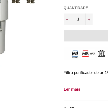
QUANTIDADE
−
+
Filtro purificador de ar 1
Desde o compressor até à
Ler mais
filtros reguladores de ar
condensação. Ao limpar o
também muito mais long