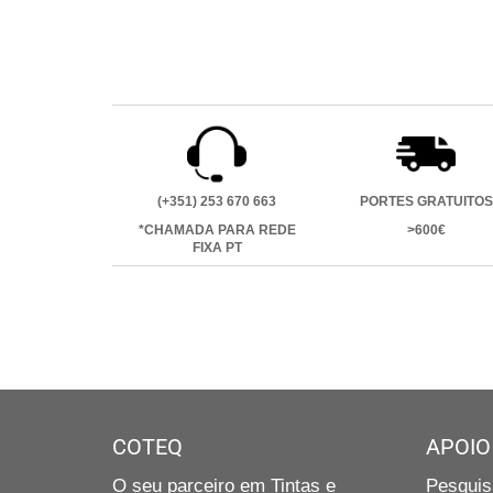
(+351) 253 670 663
PORTES GRATUITOS
*CHAMADA PARA REDE
>600€
FIXA PT
COTEQ
APOIO
O seu parceiro em Tintas e
Pesquis