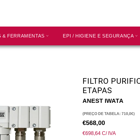
S & FERRAMENTAS
EPI / HIGIENE E SEGURANÇA
FILTRO PURIFIC
ETAPAS
ANEST IWATA
(PREÇO DE TABELA: 710,0€)
Preço
€568,00
normal
€698,64 C/ IVA