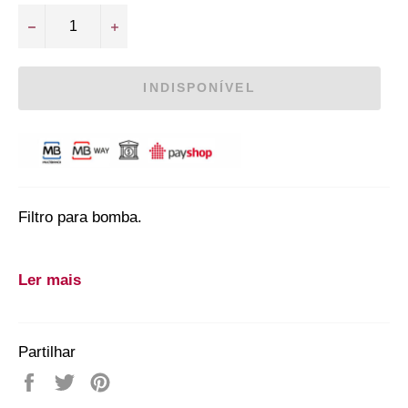
−
+
INDISPONÍVEL
Filtro para bomba.
Ler mais
GRA244...
SKU:
GRA244071
Partilhar
Partilhe
Twittar
Adicione
no
no
no