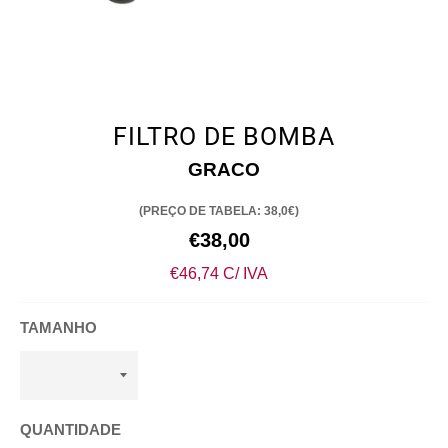
FILTRO DE BOMBA
GRACO
(PREÇO DE TABELA: 38,0€)
Preço
€38,00
normal
€46,74 C/ IVA
TAMANHO
QUANTIDADE