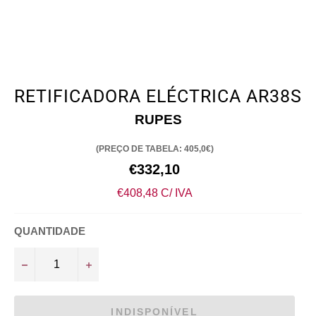
RETIFICADORA ELÉCTRICA AR38S
RUPES
(PREÇO DE TABELA: 405,0€)
Preço
€332,10
normal
€408,48 C/ IVA
QUANTIDADE
−
+
INDISPONÍVEL