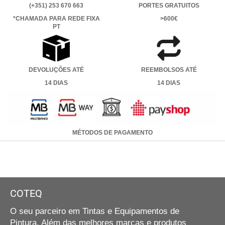
Potência máxima: 800W
(+351) 253 670 663
PORTES GRATUITOS
R.P.M.: 30.000
*CHAMADA PARA REDE FIXA
>600€
PT
Peso: 1,3kg
RUPARS38DESTD
DEVOLUÇÕES ATÉ
REEMBOLSOS ATÉ
SKU:
RUPARS38DESTD
14 DIAS
14 DIAS
MÉTODOS DE PAGAMENTO
COTEQ
O seu parceiro em Tintas e Equipamentos de
Pintura. Além das melhores marcas e produtos