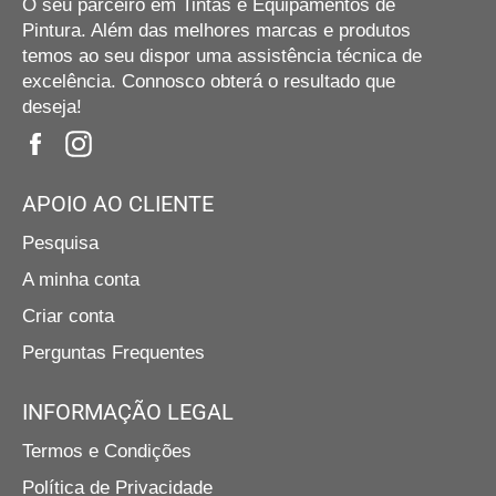
O seu parceiro em Tintas e Equipamentos de
Dimensão/ furo quadrático - 9.2 x 9.2mm
Pintura. Além das melhores marcas e produtos
Distância interna dos furos - 38mm
temos ao seu dispor uma assistência técnica de
Peso s/ acessórios - 10.20kg
excelência. Connosco obterá o resultado que
deseja!
Peso c/ acessórios - 12.87kg
Facebook
Instagram
Acessórios:
- Plataforma
APOIO AO CLIENTE
- Tina de arrumo
Pesquisa
- Gancho duplo p/ ferramentas
- 2x painéis perfurados c/ sistema de furos quadrático
A minha conta
- Gancho p/ painel perfurado
Criar conta
- Gancho duplo
Perguntas Frequentes
SKU:
FESTO577253
INFORMAÇÃO LEGAL
Termos e Condições
Política de Privacidade